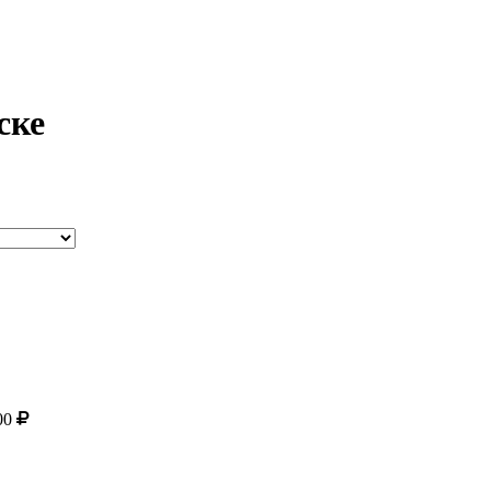
ске
00